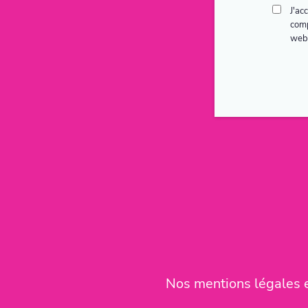
J'ac
comp
webi
Nos mentions légales et